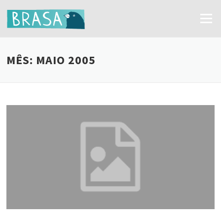
Ir
para
Menu
o
conteúdo
MÊS:
MAIO 2005