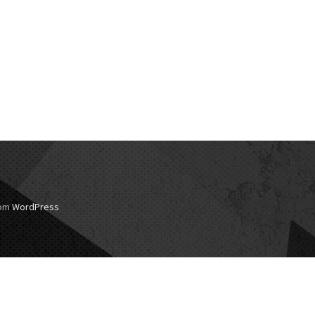
com
WordPress