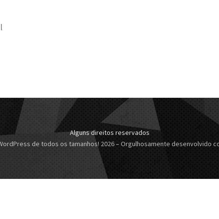
l
Alguns direitos reservados
 WordPress de todos os tamanhos! 2026
–
Orgulhosamente desenvolvido 