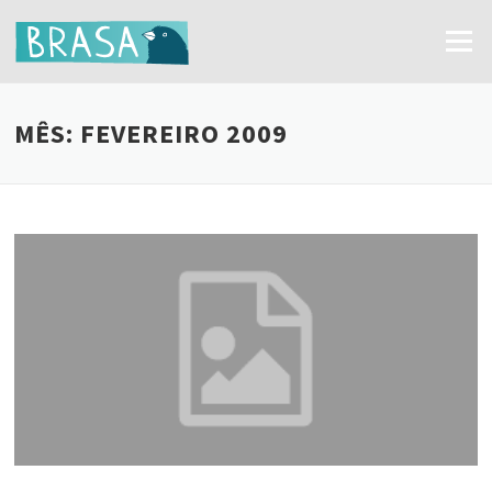
Ir
para
Menu
o
conteúdo
MÊS:
FEVEREIRO 2009