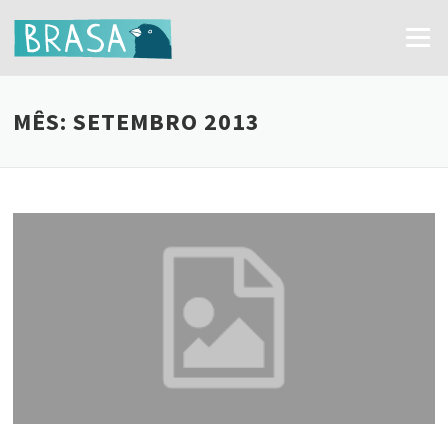
Ir
para
Menu
o
conteúdo
MÊS:
SETEMBRO 2013