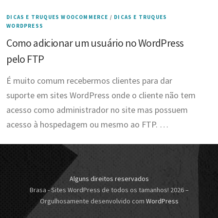
DICAS E TRUQUES WOOCOMMERCE
/
DICAS E TRUQUES
WORDPRESS
Como adicionar um usuário no WordPress
pelo FTP
É muito comum recebermos clientes para dar
suporte em sites WordPress onde o cliente não tem
acesso como administrador no site mas possuem
acesso à hospedagem ou mesmo ao FTP. …
Alguns direitos reservados
Brasa - Sites WordPress de todos os tamanhos! 2026
–
Orgulhosamente desenvolvido com
WordPress