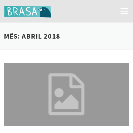
Ir
para
Menu
o
conteúdo
MÊS:
ABRIL 2018