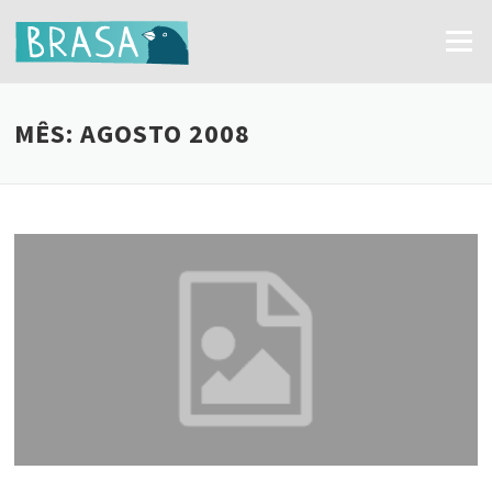
Ir
para
Menu
o
conteúdo
MÊS:
AGOSTO 2008