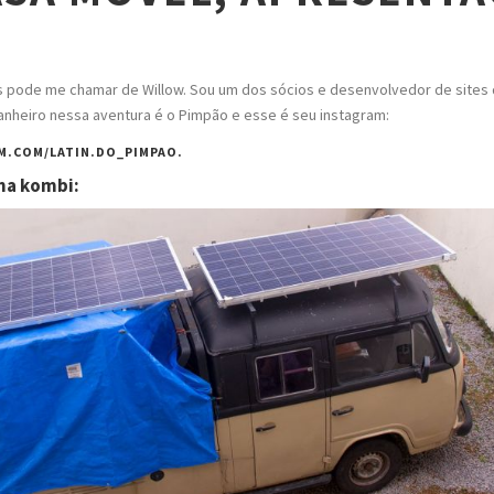
pode me chamar de Willow. Sou um dos sócios e desenvolvedor de sites d
nheiro nessa aventura é o Pimpão e esse é seu instagram:
M.COM/LATIN.DO_PIMPAO.
ha kombi: