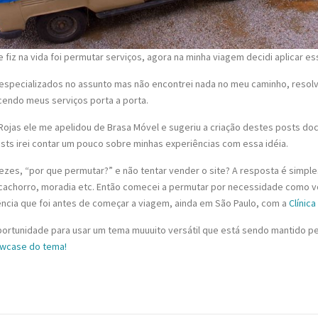
iz na vida foi permutar serviços, agora na minha viagem decidi aplicar es
s especializados no assunto mas não encontrei nada no meu caminho, reso
cendo meus serviços porta a porta.
ojas ele me apelidou de Brasa Móvel e sugeriu a criação destes posts d
ts irei contar um pouco sobre minhas experiências com essa idéia.
zes, “por que permutar?” e não tentar vender o site? A resposta é simpl
 cachorro, moradia etc. Então comecei a permutar por necessidade com
ência que foi antes de começar a viagem, ainda em São Paulo, com a
Clínic
portunidade para usar um tema muuuito versátil que está sendo mantido pel
wcase do tema!