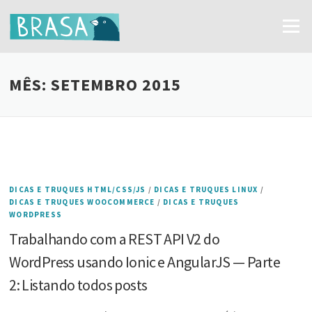
Ir
para
Menu
o
conteúdo
MÊS:
SETEMBRO 2015
DICAS E TRUQUES HTML/CSS/JS
/
DICAS E TRUQUES LINUX
/
DICAS E TRUQUES WOOCOMMERCE
/
DICAS E TRUQUES
WORDPRESS
Trabalhando com a REST API V2 do
WordPress usando Ionic e AngularJS — Parte
2: Listando todos posts