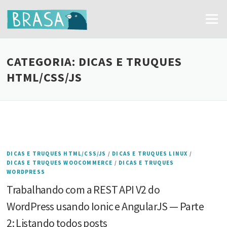
Ir
para
Menu
o
conteúdo
CATEGORIA:
DICAS E TRUQUES
HTML/CSS/JS
DICAS E TRUQUES HTML/CSS/JS
/
DICAS E TRUQUES LINUX
/
DICAS E TRUQUES WOOCOMMERCE
/
DICAS E TRUQUES
WORDPRESS
Trabalhando com a REST API V2 do
WordPress usando Ionic e AngularJS — Parte
2: Listando todos posts