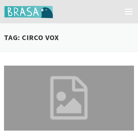
Ir
para
Menu
o
conteúdo
TAG:
CIRCO VOX