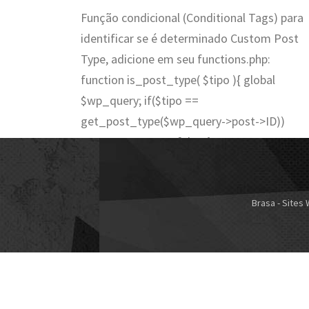
Função condicional (Conditional Tags) para
identificar se é determinado Custom Post
Type, adicione em seu functions.php:
function is_post_type( $tipo ){ global
$wp_query; if($tipo ==
get_post_type($wp_query->post->ID))
return true; return false; } …
Brasa - Sites