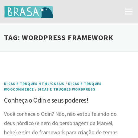
Ir
para
Menu
o
conteúdo
TAG:
WORDPRESS FRAMEWORK
DICAS E TRUQUES HTML/CSS/JS
/
DICAS E TRUQUES
WOOCOMMERCE
/
DICAS E TRUQUES WORDPRESS
Conheça o Odin e seus poderes!
Você conhece o Odin? Não, não estou falando do
deus nórdico (e nem do personagem da Marvel,
hehe) e sim do framework para criação de temas